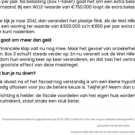
 per jaar. Na belasting (box 1-tarief) gaat het om een extra bela
 maand. Bij een WOZ-waarde van €750.000 loopt de extra belasti
r kijk je naar 2041, dan verandert het plaatje flink. Als de Wet Hill
 een woning ter waarde van €500.000 zo'n €650 per jaar extra aa
r kunt nadenken.
 gaat om meer dan geld
financiële klap valt nu nog mee. Maar het gevoel van onzekerhei
en. Box 3 schuift steeds verder op. En nu versnelt ook de Wet Hil
dom hun woning keer op keer veranderen, en dat tast het vertro
 grootste effect van deze maatregel.
 kun je nu doen?
k alvast na of het fiscaal nog verstandig is om een kleine hypo
ledig aflossen voor jou de betere keuze is. Twijfel je? Neem dan 
richting is helder: de fiscale voordelen van het eigen huis wor
ruitrekent, staat straks een stuk beter.
Bovenstaand nieuwsbericht is gepubliceerd op 22-05-2026. Dit bericht is met veel zorg en aandacht samengesteld. De
actualiteit van de informatie.
Maak een afspraak met ons om de meest recente inform