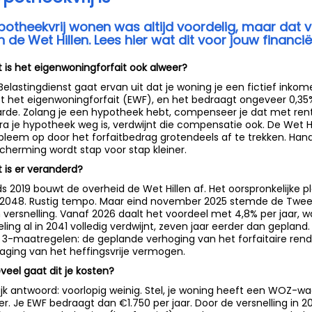
potheekvrij wonen was altijd voordelig, maar dat
n de Wet Hillen. Lees hier wat dit voor jouw financi
 is het eigenwoningforfait ook alweer?
Belastingdienst gaat ervan uit dat je woning je een fictief inkom
t het eigenwoningforfait (EWF), en het bedraagt ongeveer 0,3
rde. Zolang je een hypotheek hebt, compenseer je dat met rent
ra je hypotheek weg is, verdwijnt die compensatie ook. De Wet Hi
bleem op door het forfaitbedrag grotendeels af te trekken. Hand
cherming wordt stap voor stap kleiner.
 is er veranderd?
ds 2019 bouwt de overheid de Wet Hillen af. Het oorspronkelijke pla
 2048. Rustig tempo. Maar eind november 2025 stemde de Twe
 versnelling. Vanaf 2026 daalt het voordeel met 4,8% per jaar, 
eling al in 2041 volledig verdwijnt, zeven jaar eerder dan gepla
 3-maatregelen: de geplande verhoging van het forfaitaire ren
laging van het heffingsvrije vermogen.
veel gaat dit je kosten?
lijk antwoord: voorlopig weinig. Stel, je woning heeft een WOZ
r. Je EWF bedraagt dan €1.750 per jaar. Door de versnelling in 2