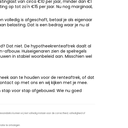
stinglast van circa €10 per jaar, minder dan €1
ng op tot zo'n €15 per jaar. Nu nog marginaal,
en volledig is afgeschaft, betaal je als eigenaar
n belasting. Dat is een bedrag waar je nu al
d? Dat niet. De hypotheekrenteaftrek daalt al
len-afbouw. Huiseigenaren zien de spelregels
uwen in stabiel woonbeleid aan. Misschien wel
theek aan te houden voor de renteaftrek, of dat
contact op met ons en wij kijken met je mee.
den stap voor stap afgebouwd. Wie nu goed
sondanks kunnen wij niet volledig instaan voor de correctheid, volledigheid of
atie te ontvangen.