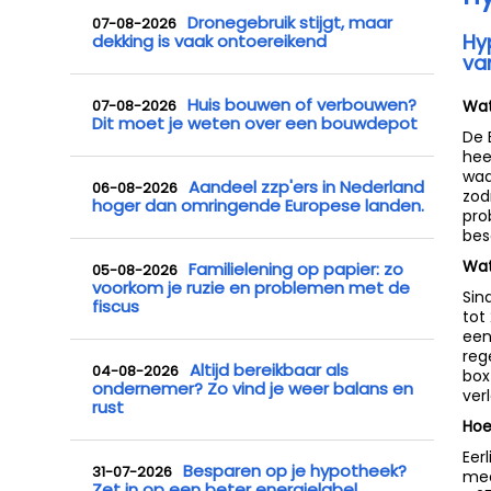
Dronegebruik stijgt, maar
07-08-2026
Hy
dekking is vaak ontoereikend
va
Huis bouwen of verbouwen?
07-08-2026
Wat
Dit moet je weten over een bouwdepot
De 
hee
waa
Aandeel zzp'ers in Nederland
06-08-2026
zod
hoger dan omringende Europese landen.
pro
bes
Wat
Familielening op papier: zo
05-08-2026
voorkom je ruzie en problemen met de
Sin
fiscus
tot
een
reg
Altijd bereikbaar als
04-08-2026
box
ondernemer? Zo vind je weer balans en
ver
rust
Hoe
Eer
Besparen op je hypotheek?
31-07-2026
mee
Zet in op een beter energielabel