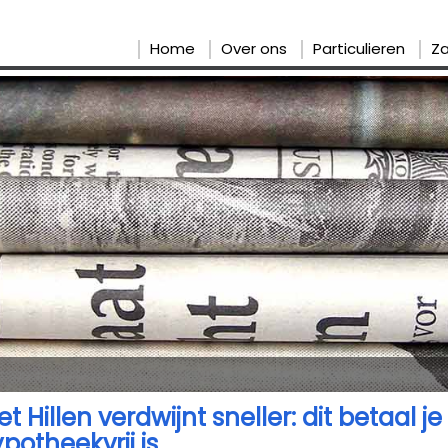
Home
Over ons
Particulieren
Za
t Hillen verdwijnt sneller: dit betaal je 
potheekvrij is