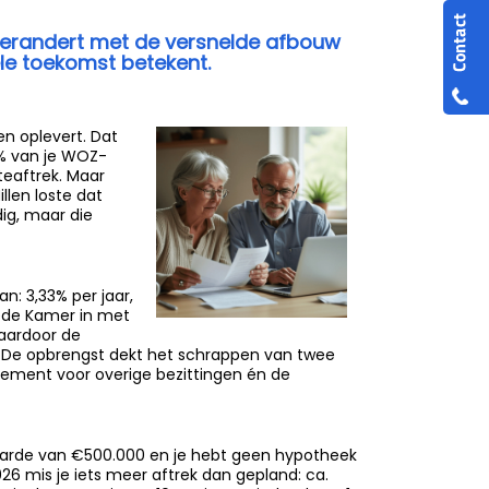
 verandert met de versnelde afbouw
ële toekomst betekent.
en oplevert. Dat
5% van je WOZ-
eaftrek. Maar
llen loste dat
ig, maar die
n: 3,33% per jaar,
ede Kamer in met
waardoor de
nd. De opbrengst dekt het schrappen van twee
dement voor overige bezittingen én de
-waarde van €500.000 en je hebt geen hypotheek
026 mis je iets meer aftrek dan gepland: ca.