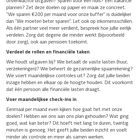
onverwachte uitgaven? Sparen voor een huis? Een vakantie
plannen? Zet deze doelen op papier en maak ze concreet.
"We sparen €200 per maand voor onze buffer" is duidelijker
dan "We moeten beter sparen". Let ook op inkomensschillen.
Als één partner veel meer verdient, bespreek hoe jullie eerlijk
verdelen. Zorg dat degene die minder werkt (bijvoorbeeld
door zorg), ook aan pensioen toekomt.
Verdeel de rollen en financiële taken
Wie houdt uitgaven bij? Wie betaalt de vaste lasten (huur,
verzekeringen)? Wie beheert de gezamenlijke spaarrekening?
Wie voert maandelijkse controles uit? Zorg dat jullie beiden
inzage hebben en elkaar op de hoogte houden. Dit voorkomt
dat één persoon alle financiële lasten draagt.
Voer maandelijkse check-ins in
Eenmaal per maand even kijken: hoe gaat het met onze
doelen? Hebben we ons aan ons plan gehouden? Wat ging
goed, wat kan beter? Dit hoeft niet lang te duren, twintig
minuten is genoeg. Het geeft jullie beiden inzicht en voelt
minder als controle en meer als samen werken.