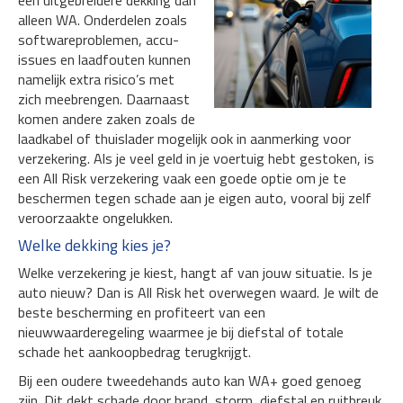
een uitgebreidere dekking dan
alleen WA. Onderdelen zoals
softwareproblemen, accu-
issues en laadfouten kunnen
namelijk extra risico’s met
zich meebrengen. Daarnaast
komen andere zaken zoals de
laadkabel of thuislader mogelijk ook in aanmerking voor
verzekering. Als je veel geld in je voertuig hebt gestoken, is
een All Risk verzekering vaak een goede optie om je te
beschermen tegen schade aan je eigen auto, vooral bij zelf
veroorzaakte ongelukken.
Welke dekking kies je?
Welke verzekering je kiest, hangt af van jouw situatie. Is je
auto nieuw? Dan is All Risk het overwegen waard. Je wilt de
beste bescherming en profiteert van een
nieuwwaarderegeling waarmee je bij diefstal of totale
schade het aankoopbedrag terugkrijgt.
Bij een oudere tweedehands auto kan WA+ goed genoeg
zijn. Dit dekt schade door brand, storm, diefstal en ruitbreuk,